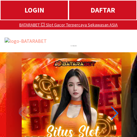
LOGIN
DAFTAR
BATARABET 💥 Slot Gacor Terpercaya Sekawasan ASIA