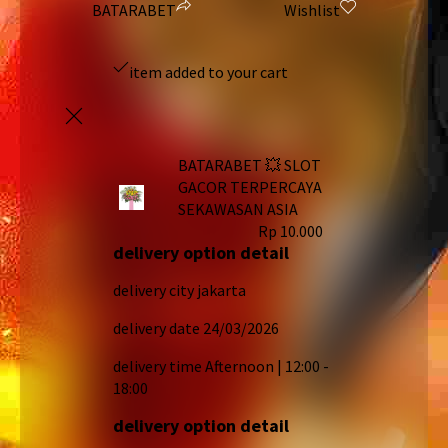
BATARABET
Wishlist
item added to your cart
BATARABET 💥 SLOT
GACOR TERPERCAYA
SEKAWASAN ASIA
Rp 10.000
delivery option detail
delivery city
jakarta
delivery date
24/03/2026
delivery time
Afternoon | 12:00 -
18:00
delivery option detail